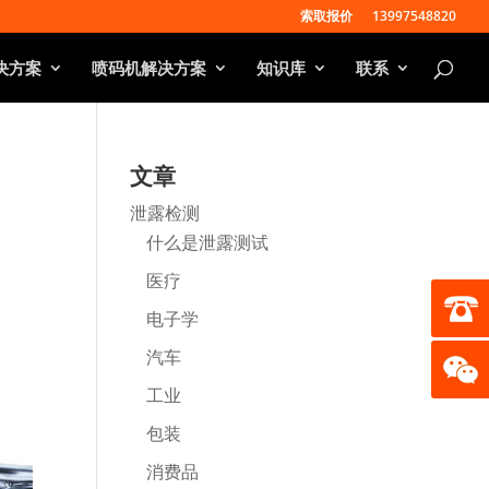
索取报价
13997548820
决方案
喷码机解决方案
知识库
联系
文章
泄露检测
什么是泄露测试
医疗
电子学
汽车
工业
包装
消费品