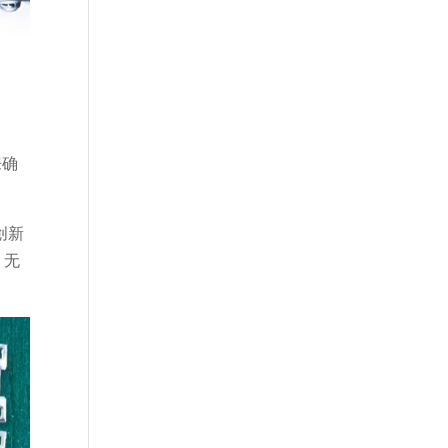
来确
创新
。无