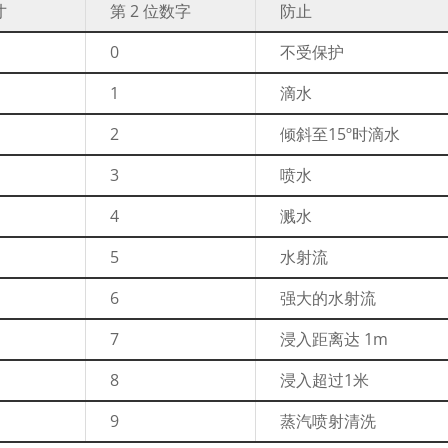
寸
第 2 位数字
防止
0
不受保护
1
滴水
2
倾斜至15º时滴水
3
喷水
4
溅水
5
水射流
6
强大的水射流
7
浸入距离达 1m
8
浸入超过1米
9
蒸汽喷射清洗