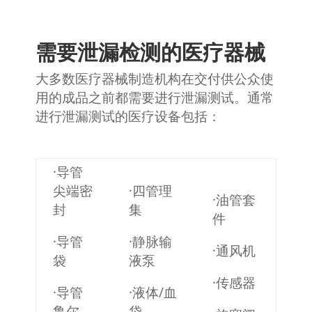
需要泄漏检测的医疗器械
大多数医疗器械制造机构在交付供公众使
用的成品之前都需要进行泄漏测试。通常
进行泄漏测试的医疗设备包括：
·导管
尖端密
·四管理
·油管套
封
集
件
·导管
·静脉输
·通风机
袋
液泵
·传感器
·导管
·液体/血
鲁尔
袋