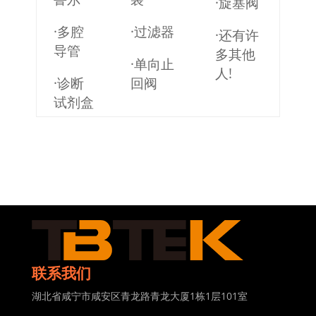
·旋塞阀
·多腔
·过滤器
·还有许
导管
多其他
·单向止
人!
·诊断
回阀
试剂盒
联系我们
湖北省咸宁市咸安区青龙路青龙大厦1栋1层101室