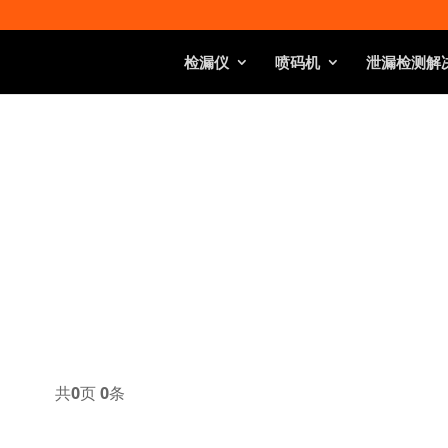
检漏仪
喷码机
泄漏检测解
共
0
页
0
条